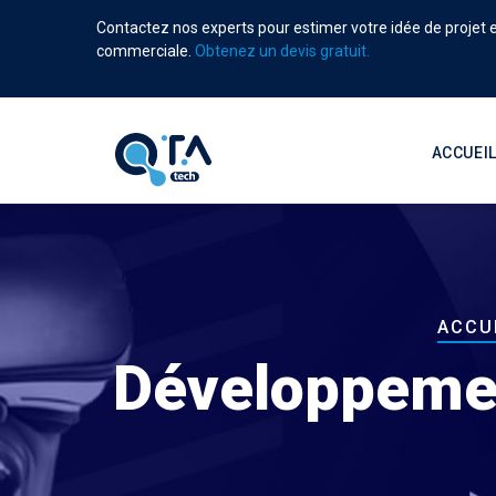
Aller
Contactez nos experts pour estimer votre idée de projet et
au
commerciale.
Obtenez un devis gratuit.
contenu
principal
Main
navigati
ACCUEI
Fil
ACCU
d'Ar
Développemen