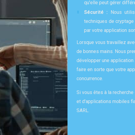
qu'elle peut gérer différ
Sécurité :
Nous utilis
techniques de cryptage 
par votre application so
Lorsque vous travaillez ave
de bonnes mains. Nous pre
développer une application
faire en sorte que votre ap
concurrence.
Si vous êtes à la recherch
et d'applications mobiles f
SARL.