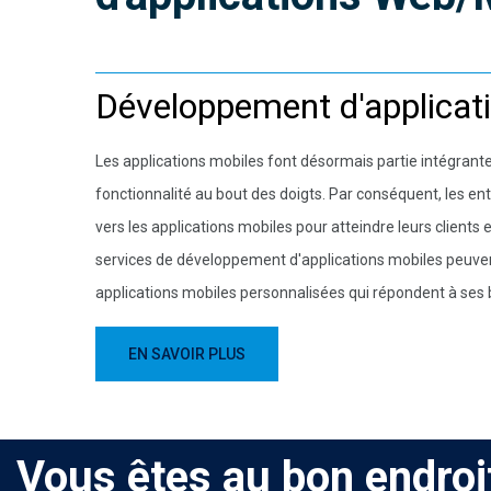
Développement d'applicat
Les applications mobiles font désormais partie intégrant
fonctionnalité au bout des doigts. Par conséquent, les ent
vers les applications mobiles pour atteindre leurs clients 
services de développement d'applications mobiles peuvent
applications mobiles personnalisées qui répondent à ses 
EN SAVOIR PLUS
EN SAVOIR PLUS
EN SAVOIR PLUS
EN SAVOIR PLUS
EN SAVOIR PLUS
EN SAVOIR PLUS
Vous êtes au bon endroi