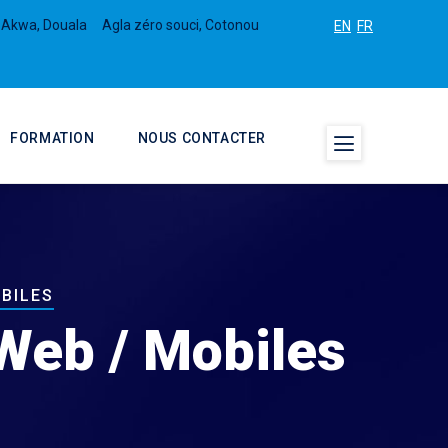
 Akwa, Douala
Agla zéro souci, Cotonou
EN
FR
FORMATION
NOUS CONTACTER
BILES
Web / Mobiles