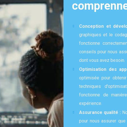
comprenne
Conception et déve
graphiques et le codage
fonctionne correcteme
conseils pour nous assu
dont vous avez besoin.
Optimisation des app
optimisée pour obtenir
techniques d'optimisa
fonctionne de manière 
expérience.
Assurance qualité :
No
pour nous assurer que 