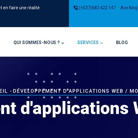
 en faire une réalité
(+237)682 422 147
Ave King
on
L
QUI SOMMES-NOUS ?
SERVICES
BLOG
EIL
-
DÉVELOPPEMENT D'APPLICATIONS WEB / MO
iane
t d'applications 