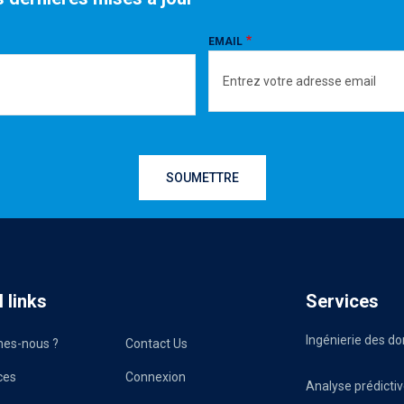
EMAIL
 links
Services
Ingénierie des d
es-nous ?
Contact Us
ces
Connexion
Analyse prédicti