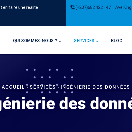
 en faire une réalité
(+237)682 422 147
Ave King
on
L
QUI SOMMES-NOUS ?
SERVICES
BLOG
Fil
ACCUEIL
-
SERVICES
-
INGÉNIERIE DES DONNÉES
d'Ariane
génierie des donn