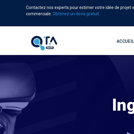
Aller
Contactez nos experts pour estimer votre idée de projet et
au
commerciale.
Obtenez un devis gratuit.
contenu
principal
Main
navigati
ACCUEI
In