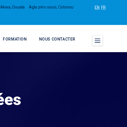
 Akwa, Douala
Agla zéro souci, Cotonou
EN
FR
FORMATION
NOUS CONTACTER
ées