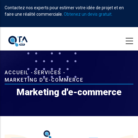
Aller
Contactez nos experts pour estimer votre idée de projet et en
au
faire une réalité commerciale.
Obtenez un devis gratuit.
contenu
principal
Fil
ACCUEIL
-
SERVICES
-
MARKETING D'E-COMMERCE
d'Ariane
Marketing d'e-commerce