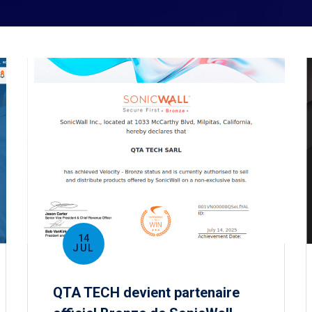
14
JUL
QTA TECH devient partenaire