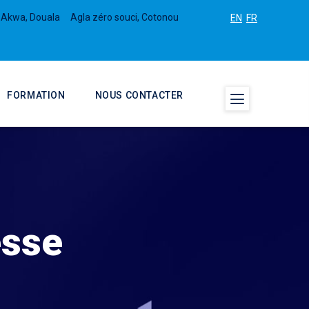
 Akwa, Douala
Agla zéro souci, Cotonou
EN
FR
FORMATION
NOUS CONTACTER
esse