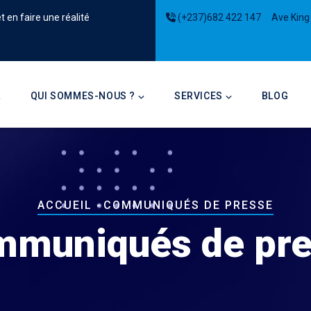
 en faire une réalité
(+237)682 422 147
Ave King
on
L
QUI SOMMES-NOUS ?
SERVICES
BLOG
Fil
ACCUEIL
-
COMMUNIQUÉS DE PRESSE
d'Ariane
muniqués de pr