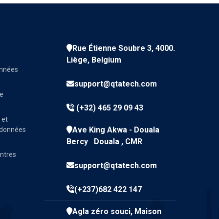
Rue Étienne Soubre 3, 4000.
Liège, Belgium
onnées
support@qtatech.com
ve
(+32) 465 29 09 43
 et
Ave King Akwa - Douala
e données
Bercy Douala , CMR
entres
support@qtatech.com
(+237)682 422 147
Agla zéro souci, Maison