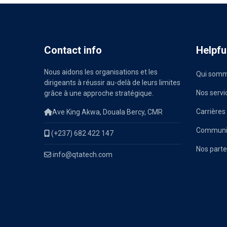
Contact info
Helpful
Nous aidons les organisations et les
Qui somm
dirigeants à réussir au-delà de leurs limites
Nos servi
grâce à une approche stratégique.
Carrières
Ave King Akwa, Douala Bercy, CMR
Communiq
(+237) 682 422 147
Nos parte
info@qtatech.com