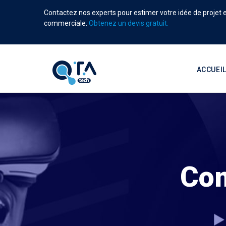
Aller
Contactez nos experts pour estimer votre idée de projet et
au
commerciale.
Obtenez un devis gratuit.
contenu
principal
Main
navigati
ACCUEI
Com