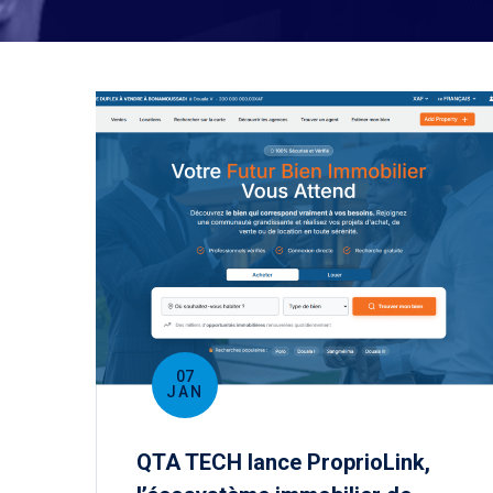
07
JAN
QTA TECH lance ProprioLink,