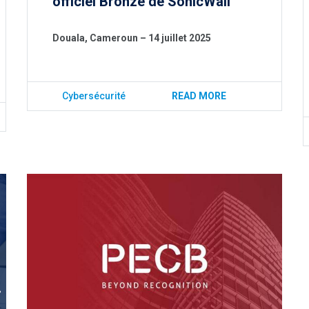
officiel Bronze de SonicWall
Douala, Cameroun – 14 juillet 2025
Cybersécurité
READ MORE