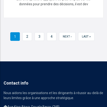
données pour prendre des décisions, il est dev
Optimisation des performances
des bases de données
READ MORE
PAGE
1
PAGE
2
PAGE
3
PAGE
4
PAGE
NEXT ›
DERNIÈRE
LAST »
COURANTE
SUIVANTE
PAGE
Contact info
Nous aidons les organisations et les dirigeants à réussir au-delà de
leurs limites grâce à une approche stratégique.
Ave King Akwa, Douala Bercy, CMR