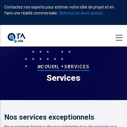
Aller
Contactez nos experts pour estimer votre idée de projet et en
au
faire une réalité commerciale.
Obtenez un devis gratuit.
contenu
principal
Fil
ACCUEIL
-
SERVICES
d'Ariane
Services
Nos services exceptionnels
Nous sommes heureux de vous présenter tous les services que