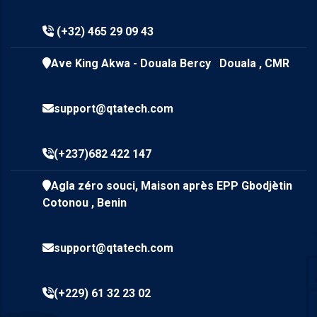
(+32) 465 29 09 43
Ave King Akwa - Douala Bercy Douala , CMR
support@qtatech.com
(+237)682 422 147
Agla zéro souci, Maison après EPP Gbodjètin
Cotonou , Benin
support@qtatech.com
(+229) 61 32 23 02