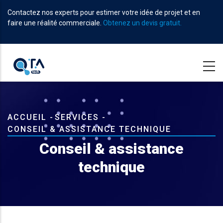
Aller
Contactez nos experts pour estimer votre idée de projet et en
au
faire une réalité commerciale.
Obtenez un devis gratuit.
contenu
principal
Fil
ACCUEIL
-
SERVICES
-
CONSEIL & ASSISTANCE TECHNIQUE
d'Ariane
Conseil & assistance
technique