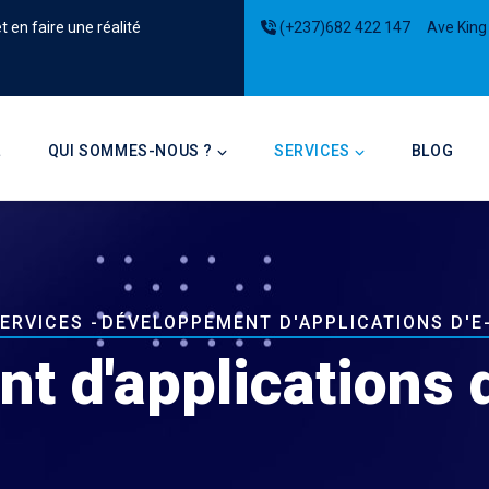
 en faire une réalité
(+237)682 422 147
Ave King
on
L
QUI SOMMES-NOUS ?
SERVICES
BLOG
ERVICES
-
DÉVELOPPEMENT D'APPLICATIONS D'
t d'applications