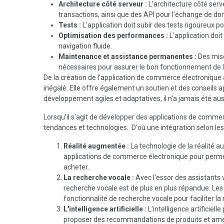
Architecture côté serveur :
L'architecture côté ser
transactions, ainsi que des API pour l'échange de donn
Tests :
L'application doit subir des tests rigoureux po
Optimisation des performances :
L'application do
navigation fluide.
Maintenance et assistance permanentes :
Des mise
nécessaires pour assurer le bon fonctionnement de l'
De la création de l'application de commerce électronique 
inégalé. Elle offre également un soutien et des conseils ap
développement agiles et adaptatives, il n'a jamais été auss
Lorsqu'il s'agit de développer des applications de commer
tendances et technologies. D'où une intégration selon le
Réalité augmentée :
La technologie de la réalité 
applications de commerce électronique pour permett
acheter.
La recherche vocale :
Avec l'essor des assistant
recherche vocale est de plus en plus répandue. Le
fonctionnalité de recherche vocale pour faciliter la 
L'intelligence artificielle :
L'intelligence artificiell
proposer des recommandations de produits et amélior