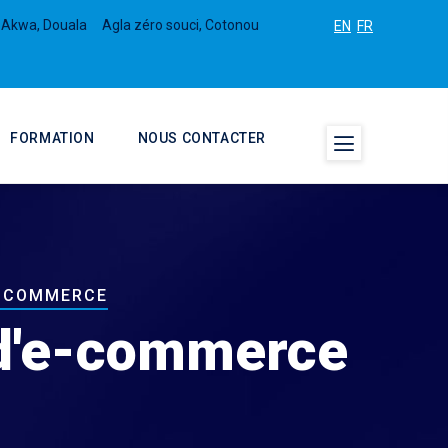
 Akwa, Douala
Agla zéro souci, Cotonou
EN
FR
FORMATION
NOUS CONTACTER
E-COMMERCE
 d'e-commerce