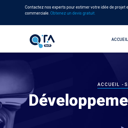
Aller
Contactez nos experts pour estimer votre idée de projet et
au
commerciale.
Obtenez un devis gratuit.
contenu
principal
Main
navigati
ACCUEI
Fil
ACCUEIL
-
S
d'Ariane
Développemen