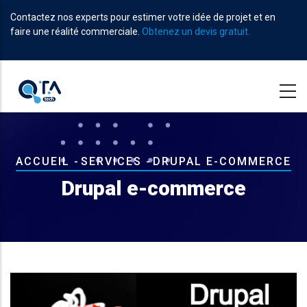
Aller
Contactez nos experts pour estimer votre idée de projet et en
au
faire une réalité commerciale.
Obtenez un devis gratuit.
contenu
principal
Fil
ACCUEIL
-
SERVICES
-
DRUPAL E-COMMERCE
d'Ariane
Drupal e-commerce