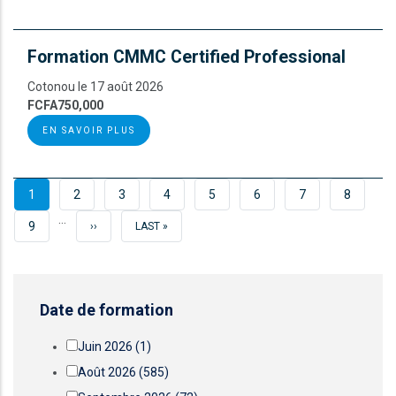
Formation CMMC Certified Professional
Cotonou le 17 août 2026
FCFA750,000
EN SAVOIR PLUS
PAGE
1
PAGE
2
PAGE
3
PAGE
4
PAGE
5
PAGE
6
PAGE
7
PAGE
8
…
COURANTE
PAGE
9
PAGE
››
DERNIÈRE
LAST »
SUIVANTE
PAGE
Date de formation
Juin 2026
(1)
Août 2026
(585)