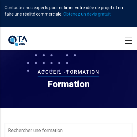
Aller
Contactez nos experts pour estimer votre idée de projet et en
au
faire une réalité commerciale.
Obtenez un devis gratuit.
contenu
principal
Fil
ACCUEIL
-
FORMATION
d'Ariane
Formation