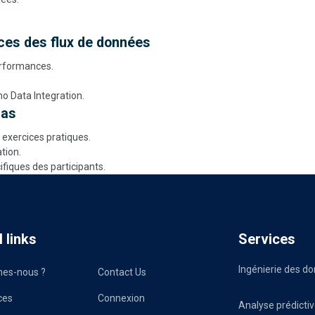
ces des flux de données
performances.
 Data Integration.
cas
exercices pratiques.
ation.
ifiques des participants.
 links
Services
Ingénierie des d
es-nous ?
Contact Us
ces
Connexion
Analyse prédicti