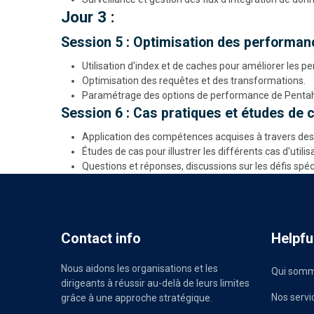
Jour 3 :
Session 5 : Optimisation des performan
Utilisation d'index et de caches pour améliorer les 
Optimisation des requêtes et des transformations.
Paramétrage des options de performance de Pentaho
Session 6 : Cas pratiques et études de 
Application des compétences acquises à travers des 
Études de cas pour illustrer les différents cas d'utilis
Questions et réponses, discussions sur les défis spéc
Contact info
Helpful
Nous aidons les organisations et les
Qui somm
dirigeants à réussir au-delà de leurs limites
Nos servi
grâce à une approche stratégique.