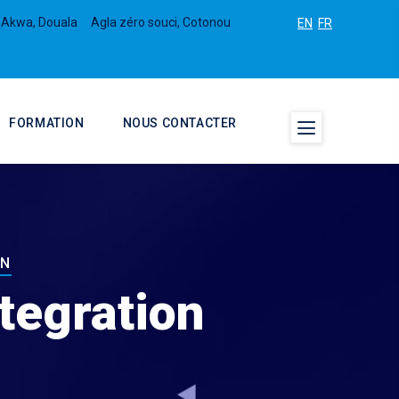
 Akwa, Douala
Agla zéro souci, Cotonou
EN
FR
FORMATION
NOUS CONTACTER
ON
tegration