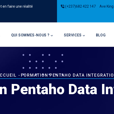
 en faire une réalité
(+237)682 422 147
Ave King
on
L
QUI SOMMES-NOUS ?
SERVICES
BLOG
il
CCUEIL
-
FORMATION PENTAHO DATA INTEGRATI
'Ariane
n Pentaho Data In