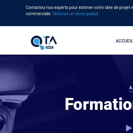
Aller
Contactez nos experts pour estimer votre idée de projet et
au
commerciale.
Obtenez un devis gratuit.
contenu
principal
Main
navigati
ACCUEI
F
A
d
Formatio