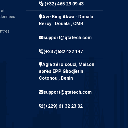
(+32) 465 29 09 43
 et
Ave King Akwa - Douala
e données
Bercy Douala , CMR
entres
support@qtatech.com
(+237)682 422 147
Agla zéro souci, Maison
après EPP Gbodjètin
Cotonou , Benin
support@qtatech.com
(+229) 61 32 23 02