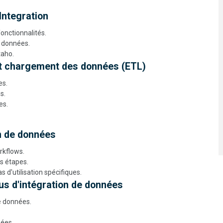
Integration
onctionnalités.
e données.
taho.
 et chargement des données (ETL)
es.
s.
es.
on de données
rkflows.
s étapes.
 d'utilisation spécifiques.
us d'intégration de données
de données.
nées.