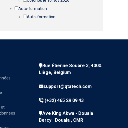
Cotonou le 16 Nov 2026
Auto-formation
Auto-formation
Rue Étienne Soubre 3, 4000.
Liège, Belgium
onnées
support@qtatech.com
ve
(+32) 465 29 09 43
 et
Ave King Akwa - Douala
e données
Bercy Douala , CMR
entres