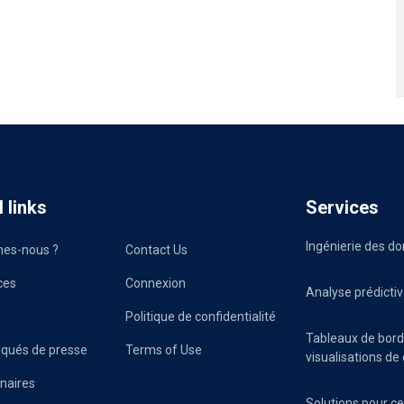
 links
Services
Ingénierie des d
es-nous ?
Contact Us
ces
Connexion
Analyse prédicti
Politique de confidentialité
Tableaux de bord
ués de presse
Terms of Use
visualisations d
naires
Solutions pour c