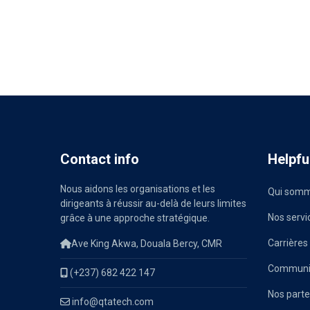
Contact info
Helpful
Nous aidons les organisations et les
Qui somm
dirigeants à réussir au-delà de leurs limites
Nos servi
grâce à une approche stratégique.
Carrières
Ave King Akwa, Douala Bercy, CMR
Communiq
(+237) 682 422 147
Nos parte
info@qtatech.com