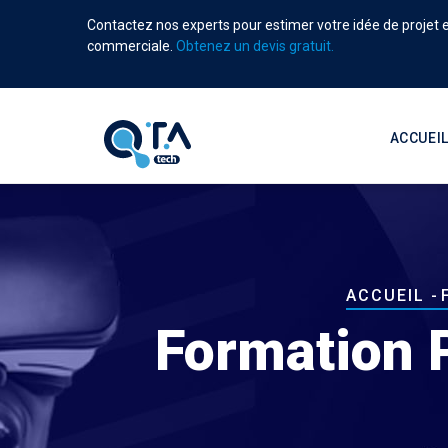
Aller
Contactez nos experts pour estimer votre idée de projet et
au
commerciale.
Obtenez un devis gratuit.
contenu
principal
Main
navigati
ACCUEI
Fil
ACCUEIL
-
d'Ariane
Formation 