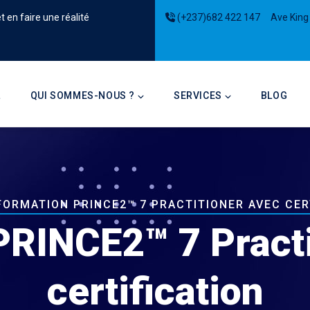
 en faire une réalité
(+237)682 422 147
Ave King
on
L
QUI SOMMES-NOUS ?
SERVICES
BLOG
FORMATION PRINCE2™ 7 PRACTITIONER AVEC CER
PRINCE2™ 7 Practi
certification