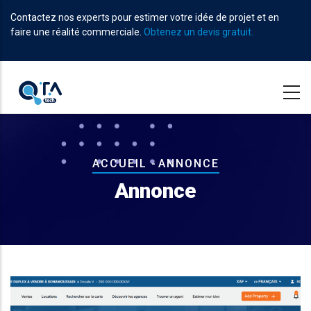
Aller
Contactez nos experts pour estimer votre idée de projet et en
au
faire une réalité commerciale.
Obtenez un devis gratuit.
contenu
principal
Fil
ACCUEIL
-
ANNONCE
d'Ariane
Annonce