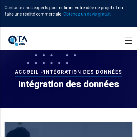
Aller
Contactez nos experts pour estimer votre idée de projet et en
au
faire une réalité commerciale.
Obtenez un devis gratuit.
contenu
principal
Fil
ACCUEIL
-
INTÉGRATION DES DONNÉES
d'Ariane
Intégration des données