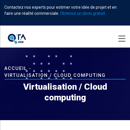
Aller
Contactez nos experts pour estimer votre idée de projet et en
au
faire une réalité commerciale.
Obtenez un devis gratuit.
contenu
principal
Fil
ACCUEIL
-
VIRTUALISATION / CLOUD COMPUTING
d'Ariane
Virtualisation / Cloud
computing