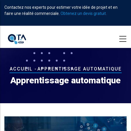
Aller
Contactez nos experts pour estimer votre idée de projet et en
au
faire une réalité commerciale.
Obtenez un devis gratuit.
contenu
principal
Fil
ACCUEIL
-
APPRENTISSAGE AUTOMATIQUE
d'Ariane
Apprentissage automatique