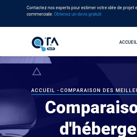
Aller
Contactez nos experts pour estimer votre idée de projet et
au
commerciale.
Obtenez un devis gratuit.
contenu
principal
Main
navigati
ACCUEI
Fil
ACCUEIL
-
COMPARAISON DES MEILLE
d'Ariane
Comparaiso
d'héberge