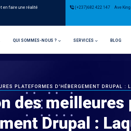
 en faire une réalité
(+237)682 422 147
Ave King
on
L
QUI SOMMES-NOUS ?
SERVICES
BLOG
URES PLATEFORMES D'HÉBERGEMENT DRUPAL : L
n des meilleures 
ment Drupal : Laq