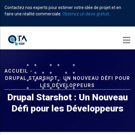
Aller
Contactez nos experts pour estimer votre idée de projet et en
au
faire une réalité commerciale.
Obtenez un devis gratuit.
contenu
principal
Fil
ACCUEIL
-
DRUPAL STARSHOT : UN NOUVEAU DÉFI POUR
d'Ariane
LES DÉVELOPPEURS
Drupal Starshot : Un Nouveau
Défi pour les Développeurs