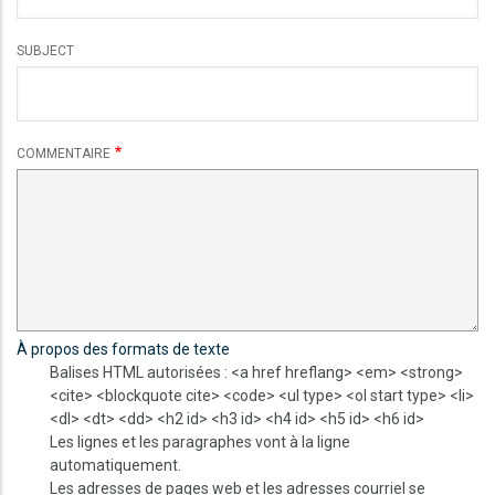
SUBJECT
COMMENTAIRE
À propos des formats de texte
Balises HTML autorisées : <a href hreflang> <em> <strong>
<cite> <blockquote cite> <code> <ul type> <ol start type> <li>
<dl> <dt> <dd> <h2 id> <h3 id> <h4 id> <h5 id> <h6 id>
Les lignes et les paragraphes vont à la ligne
automatiquement.
Les adresses de pages web et les adresses courriel se