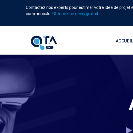
Aller
Contactez nos experts pour estimer votre idée de projet et
au
commerciale.
Obtenez un devis gratuit.
contenu
principal
Main
navigati
ACCUEI