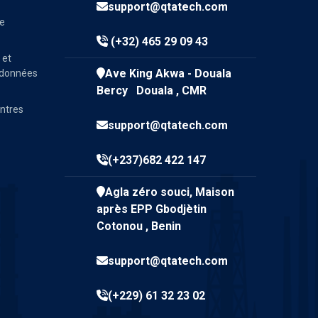
support@qtatech.com
ve
(+32) 465 29 09 43
 et
Ave King Akwa - Douala
e données
Bercy Douala , CMR
entres
support@qtatech.com
(+237)682 422 147
Agla zéro souci, Maison
après EPP Gbodjètin
Cotonou , Benin
support@qtatech.com
(+229) 61 32 23 02