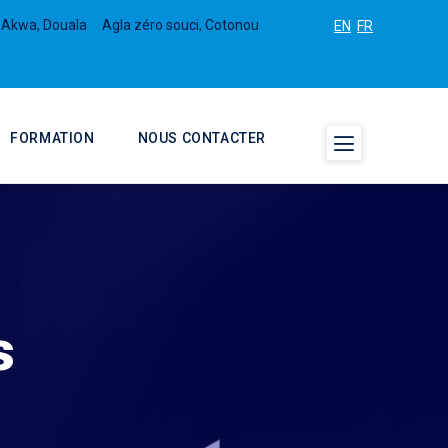
 Akwa, Douala
Agla zéro souci, Cotonou
EN
FR
FORMATION
NOUS CONTACTER
s