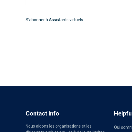
S'abonner à Assistants virtuels
Contact info
Helpful
Nous aidons les organisations et les
Qui somm