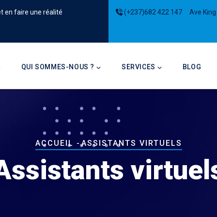
 en faire une réalité
(+237)682 422 147
Ave King
on
L
QUI SOMMES-NOUS ?
SERVICES
BLOG
Fil
ACCUEIL
-
ASSISTANTS VIRTUELS
d'Ariane
Assistants virtuel