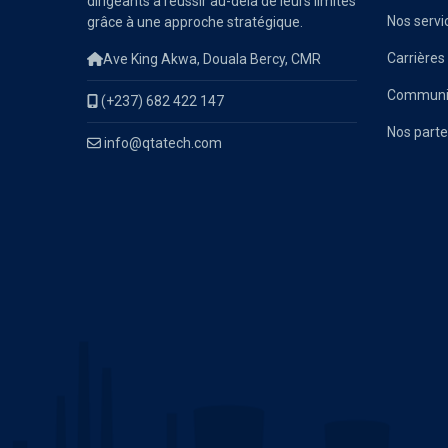
dirigeants à réussir au-delà de leurs limites
Nos servi
grâce à une approche stratégique.
Carrières
Ave King Akwa, Douala Bercy, CMR
Communiq
(+237) 682 422 147
Nos parte
info@qtatech.com