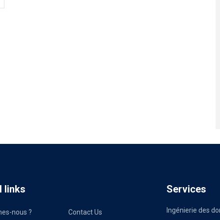
 links
Services
Ingénierie des d
es-nous ?
Contact Us