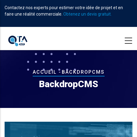
Aller
Contactez nos experts pour estimer votre idée de projet et en
au
faire une réalité commerciale.
Obtenez un devis gratuit.
contenu
principal
Fil
ACCUEIL
-
BACKDROPCMS
d'Ariane
BackdropCMS