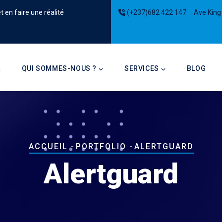
 en faire une réalité
(+237)682 422 147
Ave King
on
L
QUI SOMMES-NOUS ?
SERVICES
BLOG
Fil
ACCUEIL
-
PORTFOLIO
-
ALERTGUARD
d'Ariane
Alertguard