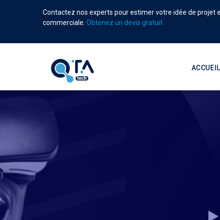
Aller
Contactez nos experts pour estimer votre idée de projet et
au
commerciale.
Obtenez un devis gratuit.
contenu
principal
Main
navigati
ACCUEI