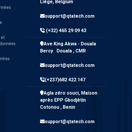
Liège, Belgium
onnées
support@qtatech.com
ve
(+32) 465 29 09 43
 et
Ave King Akwa - Douala
e données
Bercy Douala , CMR
entres
support@qtatech.com
(+237)682 422 147
Agla zéro souci, Maison
après EPP Gbodjètin
Cotonou , Benin
support@qtatech.com