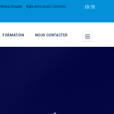
 Akwa, Douala
Agla zéro souci, Cotonou
EN
FR
FORMATION
NOUS CONTACTER