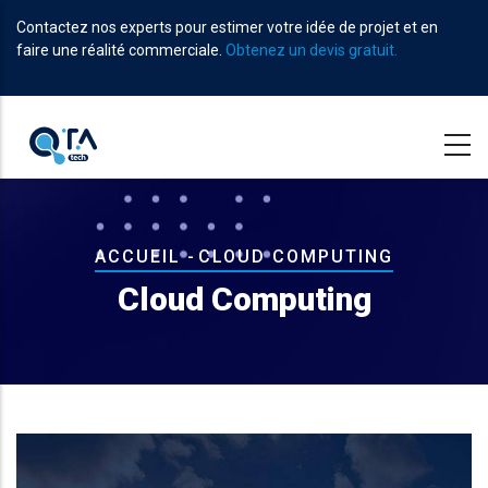
Aller
Contactez nos experts pour estimer votre idée de projet et en
au
faire une réalité commerciale.
Obtenez un devis gratuit.
contenu
principal
Fil
ACCUEIL
-
CLOUD COMPUTING
d'Ariane
Cloud Computing