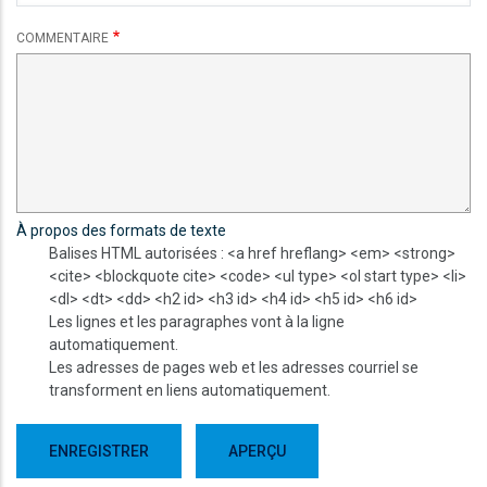
COMMENTAIRE
À propos des formats de texte
Balises HTML autorisées : <a href hreflang> <em> <strong>
<cite> <blockquote cite> <code> <ul type> <ol start type> <li>
<dl> <dt> <dd> <h2 id> <h3 id> <h4 id> <h5 id> <h6 id>
Les lignes et les paragraphes vont à la ligne
automatiquement.
Les adresses de pages web et les adresses courriel se
transforment en liens automatiquement.