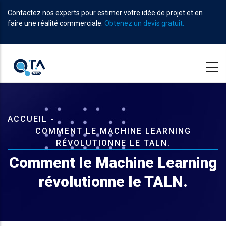
Aller
Contactez nos experts pour estimer votre idée de projet et en
au
faire une réalité commerciale.
Obtenez un devis gratuit.
contenu
principal
Fil
ACCUEIL
-
COMMENT LE MACHINE LEARNING
d'Ariane
RÉVOLUTIONNE LE TALN.
Comment le Machine Learning
révolutionne le TALN.