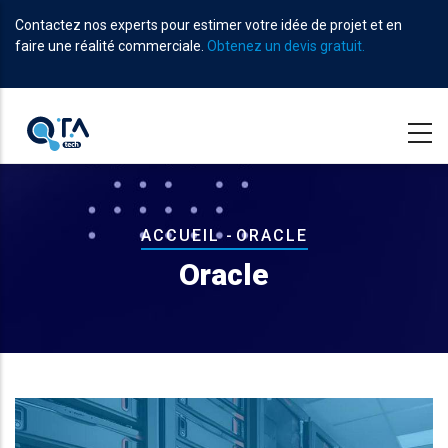
Aller
Contactez nos experts pour estimer votre idée de projet et en
au
faire une réalité commerciale.
Obtenez un devis gratuit.
contenu
principal
Fil
ACCUEIL
-
ORACLE
d'Ariane
Oracle