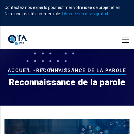
Aller
Contactez nos experts pour estimer votre idée de projet et en
au
faire une réalité commerciale.
Obtenez un devis gratuit.
contenu
principal
Fil
ACCUEIL
-
RECONNAISSANCE DE LA PAROLE
d'Ariane
Reconnaissance de la parole