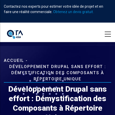
Aller
Contactez nos experts pour estimer votre idée de projet et en
au
faire une réalité commerciale.
Obtenez un devis gratuit.
contenu
principal
Fil
ACCUEIL
-
DÉVELOPPEMENT DRUPAL SANS EFFORT :
d'Ariane
DÉMYSTIFICATION DES COMPOSANTS À
RÉPERTOIRE UNIQUE
Développement Drupal sans
effort : Démystification des
Composants à Répertoire