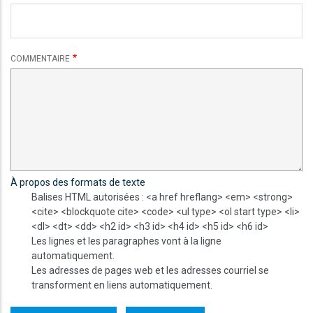
COMMENTAIRE
À propos des formats de texte
Balises HTML autorisées : <a href hreflang> <em> <strong>
<cite> <blockquote cite> <code> <ul type> <ol start type> <li>
<dl> <dt> <dd> <h2 id> <h3 id> <h4 id> <h5 id> <h6 id>
Les lignes et les paragraphes vont à la ligne
automatiquement.
Les adresses de pages web et les adresses courriel se
transforment en liens automatiquement.