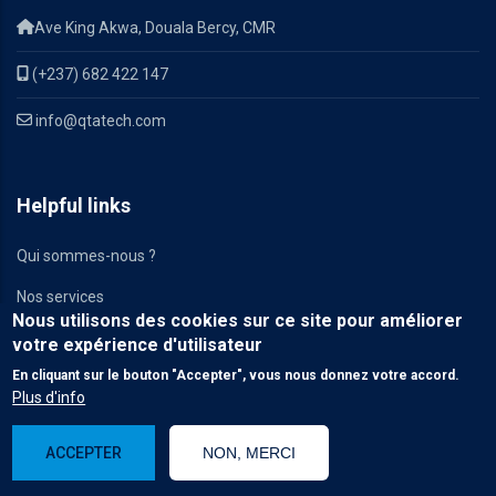
Ave King Akwa, Douala Bercy, CMR
(+237) 682 422 147
info@qtatech.com
Helpful links
Qui sommes-nous ?
Nos services
Nous utilisons des cookies sur ce site pour améliorer
Carrières
votre expérience d'utilisateur
En cliquant sur le bouton "Accepter", vous nous donnez votre accord.
Communiqués de presse
Plus d'info
Nos partenaires
ACCEPTER
NON, MERCI
Contact Us