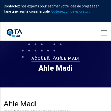
Aller
Contactez nos experts pour estimer votre idée de projet et en
au
faire une réalité commerciale.
Obtenez un devis gratuit.
contenu
principal
Fil
ACCUEIL
-
AHLE MADI
d'Ariane
Ahle Madi
Ahle Madi