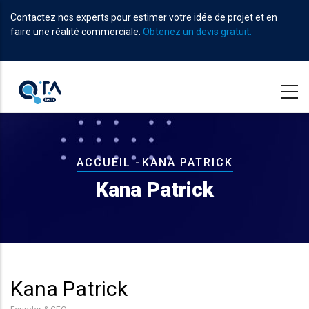
Aller
Contactez nos experts pour estimer votre idée de projet et en
au
faire une réalité commerciale.
Obtenez un devis gratuit.
contenu
principal
Fil
ACCUEIL
-
KANA PATRICK
d'Ariane
Kana Patrick
Kana Patrick