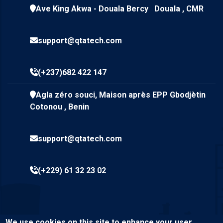
Ave King Akwa - Douala Bercy Douala , CMR
support@qtatech.com
(+237)682 422 147
Agla zéro souci, Maison après EPP Gbodjètin
Cotonou , Benin
support@qtatech.com
(+229) 61 32 23 02
We use cookies on this site to enhance your user