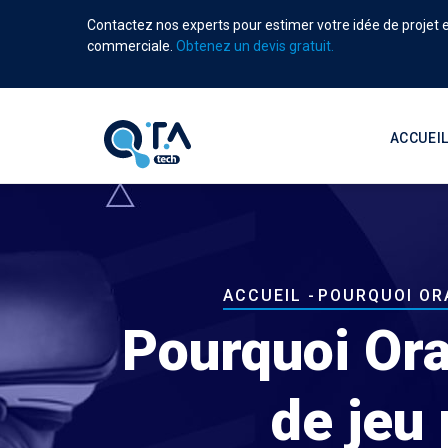
Aller
Contactez nos experts pour estimer votre idée de projet et
au
commerciale.
Obtenez un devis gratuit.
contenu
principal
Main
navigati
ACCUEI
Fil
ACCUEIL
-
POURQUOI OR
d'Ariane
Pourquoi Ora
de jeu 