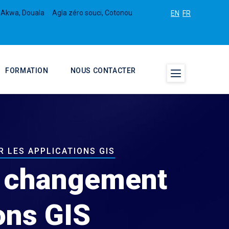
 Akwa, Douala
Agla zéro souci, Cotonou
EN
FR
FORMATION
NOUS CONTACTER
 LES APPLICATIONS GIS
un changement
ions GIS