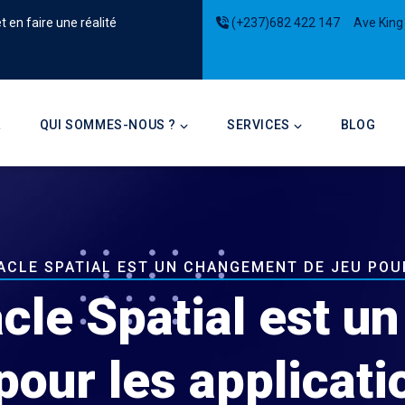
 en faire une réalité
(+237)682 422 147
Ave King
on
L
QUI SOMMES-NOUS ?
SERVICES
BLOG
ACLE SPATIAL EST UN CHANGEMENT DE JEU POUR
cle Spatial est 
pour les applicat